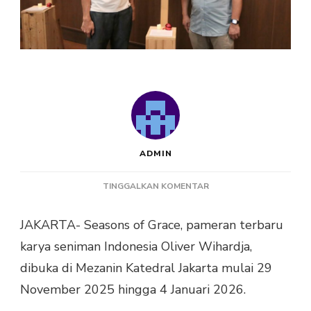
ADMIN
PADA
TINGGALKAN KOMENTAR
SEASONS
OF
JAKARTA- Seasons of Grace, pameran terbaru
GRACE,
karya seniman Indonesia Oliver Wihardja,
PAMERAN
SENI
dibuka di Mezanin Katedral Jakarta mulai 29
OLEH
November 2025 hingga 4 Januari 2026.
OLIVER
WIHARDJA