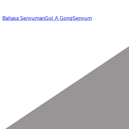
Bahasa Senyuman
Gol A Gong
Senyum