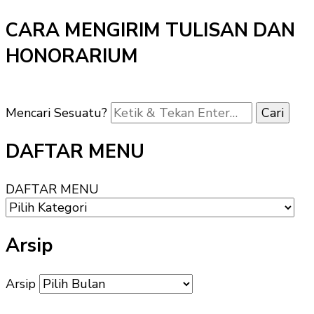
CARA MENGIRIM TULISAN DAN
HONORARIUM
Mencari Sesuatu?
DAFTAR MENU
DAFTAR MENU
Arsip
Arsip