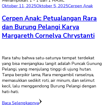
Menampilkan: 1 - 1 dari 1 HASIL
Oktober 11, 2025
Oktober 5, 2025
Cerpen Anak
Cerpen Anak: Petualangan Rara
dan Burung Pelangi Karya
Margareth Cornelya Chrystanti
Rara tahu bahwa satu-satunya tempat terdekat
yang bisa menjangkau langit adalah Puncak Gunung
Pelangi, yang menjulang tinggi di ujung hutan.
Tanpa berpikir lama, Rara mengambil ranselnya,
memasukkan sedikit roti, air minum, dan selimut
kecil, lalu menggendong Burung Pelangi dengan
hati-hati.
Baca Selengkapnya