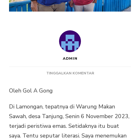
ADMIN
PADA
TINGGALKAN KOMENTAR
TOKOH
KITA:
Oleh Gol A Gong
SYAUQI
PRADAU
Di Lamongan, tepatnya di Warung Makan
DARI
BIMA
Sawah, desa Tanjung, Senin 6 November 2023,
MERANTAU
terjadi peristiwa emas. Setidaknya itu buat
KE
SURABAYA
saya. Tentu seputar literasi. Saya menemukan