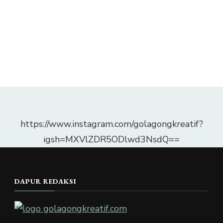
https://www.instagram.com/golagongkreatif?
igsh=MXVlZDR5ODlwd3NsdQ==
DAPUR REDAKSI