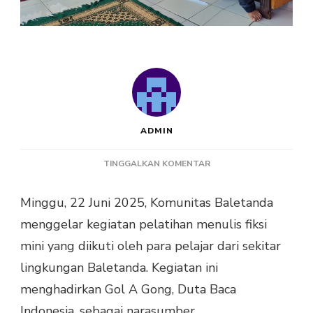
ADMIN
PADA
TINGGALKAN KOMENTAR
BALETANDA
GELAR
Minggu, 22 Juni 2025, Komunitas Baletanda
PELATIHAN
menggelar kegiatan pelatihan menulis fiksi
FIKSI
MINI
mini yang diikuti oleh para pelajar dari sekitar
BERSAMA
lingkungan Baletanda. Kegiatan ini
GOL
A
menghadirkan Gol A Gong, Duta Baca
GONG
Indonesia, sebagai narasumber.