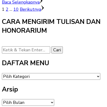
Baca Selengkapnya
Paginasi
Halaman
Halaman
Halaman
1
2
…
10
Berikutnya
pos
CARA MENGIRIM TULISAN DAN
HONORARIUM
Mencari
Sesuatu?
DAFTAR MENU
DAFTAR
MENU
Arsip
Arsip