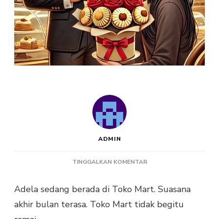
ADMIN
PADA
TINGGALKAN KOMENTAR
FIKSI
MINI:
Adela sedang berada di Toko Mart. Suasana
BISKUIT
akhir bulan terasa. Toko Mart tidak begitu
TOKO
MART