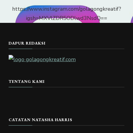
https://www.instagram.com/golagongkreatif?
igsh=MXVlZDR5ODlwd3NsdQ==
DAPUR REDAKSI
TENTANG KAMI
CATATAN NATASHA HARRIS