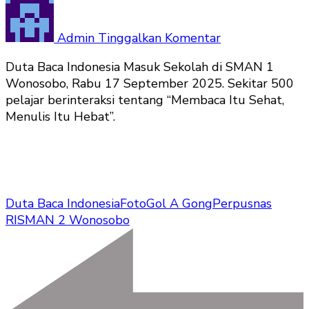
pada
Foto:
SMAN
Admin
Tinggalkan Komentar
2
Duta Baca Indonesia Masuk Sekolah di SMAN 1
Wonosobo
Wonosobo, Rabu 17 September 2025. Sekitar 500
pelajar berinteraksi tentang “Membaca Itu Sehat,
Menulis Itu Hebat”.
Duta Baca Indonesia
Foto
Gol A Gong
Perpusnas
RI
SMAN 2 Wonosobo