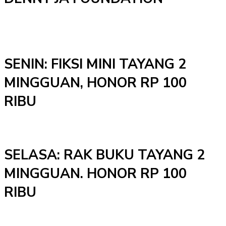
SENIN: FIKSI MINI TAYANG 2
MINGGUAN, HONOR RP 100
RIBU
SELASA: RAK BUKU TAYANG 2
MINGGUAN. HONOR RP 100
RIBU