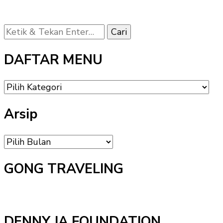
Mencari
Sesuatu?
DAFTAR MENU
DAFTAR
MENU
Arsip
Arsip
GONG TRAVELING
DENNY JA FOUNDATION