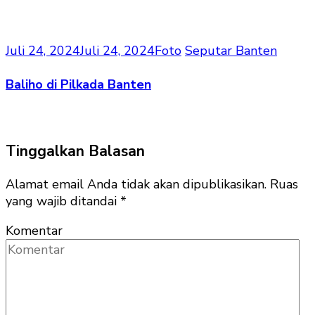
Juli 24, 2024
Juli 24, 2024
Foto
Seputar Banten
Baliho di Pilkada Banten
Tinggalkan Balasan
Alamat email Anda tidak akan dipublikasikan.
Ruas
yang wajib ditandai
*
Komentar