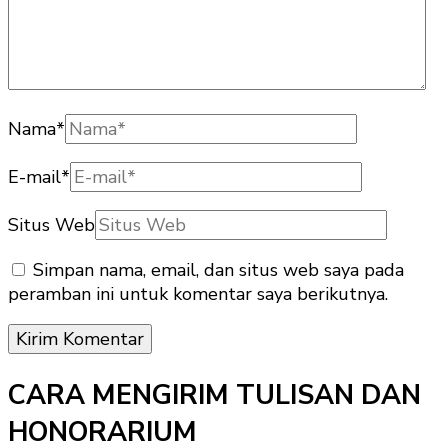
Nama
*
E-mail
*
Situs Web
Simpan nama, email, dan situs web saya pada
peramban ini untuk komentar saya berikutnya.
CARA MENGIRIM TULISAN DAN
HONORARIUM