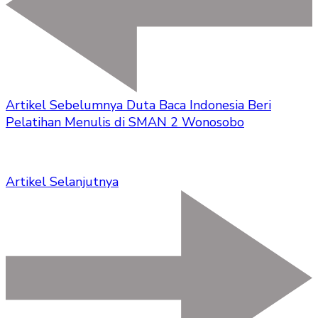
Artikel Sebelumnya
Duta Baca Indonesia Beri
Pelatihan Menulis di SMAN 2 Wonosobo
Artikel Selanjutnya