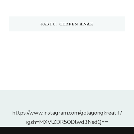
SABTU: CERPEN ANAK
https://www.instagram.com/golagongkreatif?
igsh=MXVlZDR5ODlwd3NsdQ==