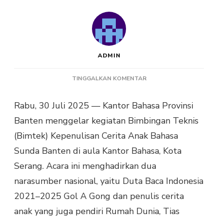
ADMIN
PADA
TINGGALKAN KOMENTAR
LOKAKARYA
PENULISAN
Rabu, 30 Juli 2025 — Kantor Bahasa Provinsi
CERITA
Banten menggelar kegiatan Bimbingan Teknis
ANAK
KANTOR
(Bimtek) Kepenulisan Cerita Anak Bahasa
BAHASA
Sunda Banten di aula Kantor Bahasa, Kota
BANTEN
Serang. Acara ini menghadirkan dua
narasumber nasional, yaitu Duta Baca Indonesia
2021–2025 Gol A Gong dan penulis cerita
anak yang juga pendiri Rumah Dunia, Tias