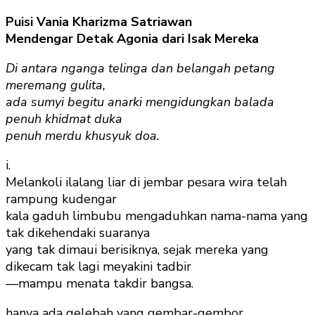
Puisi Vania Kharizma Satriawan
Mendengar Detak Agonia dari Isak Mereka
Di antara nganga telinga dan belangah petang
meremang gulita,
ada sumyi begitu anarki mengidungkan balada
penuh khidmat duka
penuh merdu khusyuk doa.
i.
Melankoli ilalang liar di jembar pesara wira telah
rampung kudengar
kala gaduh limbubu mengaduhkan nama-nama yang
tak dikehendaki suaranya
yang tak dimaui berisiknya, sejak mereka yang
dikecam tak lagi meyakini tadbir
—mampu menata takdir bangsa.
hanya ada gelebah yang gembar-gembor