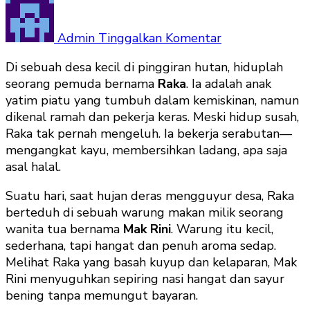
pada
Sepiring
Nasi,
Admin
Tinggalkan Komentar
Seribu
Di sebuah desa kecil di pinggiran hutan, hiduplah
Janji
seorang pemuda bernama
Raka
. Ia adalah anak
yatim piatu yang tumbuh dalam kemiskinan, namun
dikenal ramah dan pekerja keras. Meski hidup susah,
Raka tak pernah mengeluh. Ia bekerja serabutan—
mengangkat kayu, membersihkan ladang, apa saja
asal halal.
Suatu hari, saat hujan deras mengguyur desa, Raka
berteduh di sebuah warung makan milik seorang
wanita tua bernama
Mak Rini
. Warung itu kecil,
sederhana, tapi hangat dan penuh aroma sedap.
Melihat Raka yang basah kuyup dan kelaparan, Mak
Rini menyuguhkan sepiring nasi hangat dan sayur
bening tanpa memungut bayaran.