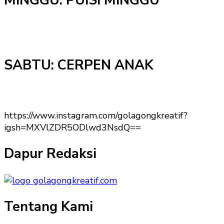
MINGGU: PUISI MINGGU
SABTU: CERPEN ANAK
https://www.instagram.com/golagongkreatif?
igsh=MXVlZDR5ODlwd3NsdQ==
Dapur Redaksi
Tentang Kami