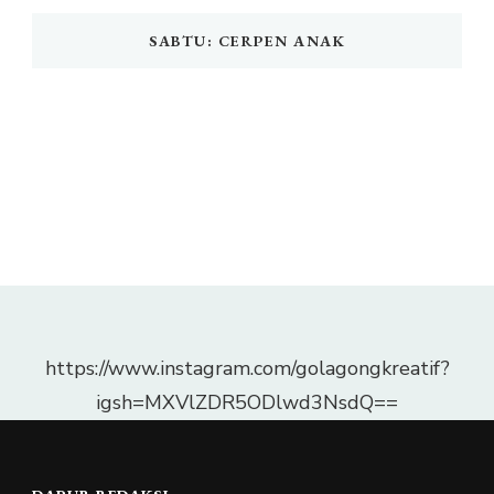
SABTU: CERPEN ANAK
https://www.instagram.com/golagongkreatif?
igsh=MXVlZDR5ODlwd3NsdQ==