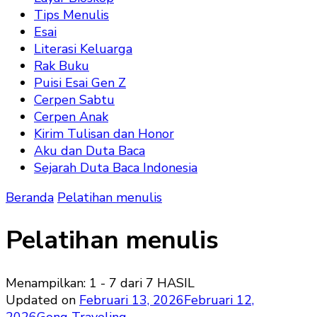
Tips Menulis
Esai
Literasi Keluarga
Rak Buku
Puisi Esai Gen Z
Cerpen Sabtu
Cerpen Anak
Kirim Tulisan dan Honor
Aku dan Duta Baca
Sejarah Duta Baca Indonesia
Beranda
Pelatihan menulis
Pelatihan menulis
Menampilkan: 1 - 7 dari 7 HASIL
Updated on
Februari 13, 2026
Februari 12,