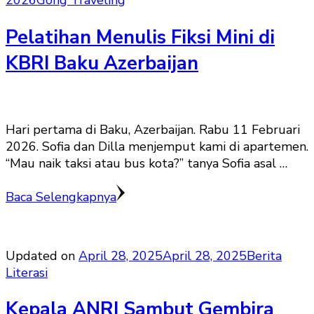
2026
Gong Traveling
Pelatihan Menulis Fiksi Mini di
KBRI Baku Azerbaijan
Hari pertama di Baku, Azerbaijan. Rabu 11 Februari
2026. Sofia dan Dilla menjemput kami di apartemen.
“Mau naik taksi atau bus kota?” tanya Sofia asal …
Baca Selengkapnya
Updated on
April 28, 2025
April 28, 2025
Berita
Literasi
Kepala ANRI Sambut Gembira