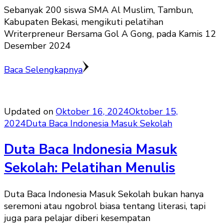
Sebanyak 200 siswa SMA Al Muslim, Tambun,
Kabupaten Bekasi, mengikuti pelatihan
Writerpreneur Bersama Gol A Gong, pada Kamis 12
Desember 2024
Baca Selengkapnya
Updated on
Oktober 16, 2024
Oktober 15,
2024
Duta Baca Indonesia Masuk Sekolah
Duta Baca Indonesia Masuk
Sekolah: Pelatihan Menulis
Duta Baca Indonesia Masuk Sekolah bukan hanya
seremoni atau ngobrol biasa tentang literasi, tapi
juga para pelajar diberi kesempatan