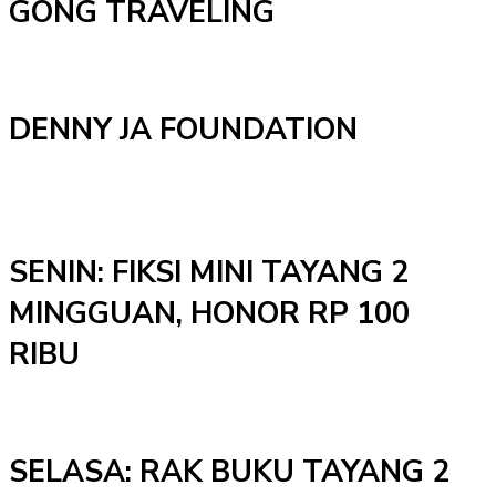
GONG TRAVELING
DENNY JA FOUNDATION
SENIN: FIKSI MINI TAYANG 2
MINGGUAN, HONOR RP 100
RIBU
SELASA: RAK BUKU TAYANG 2