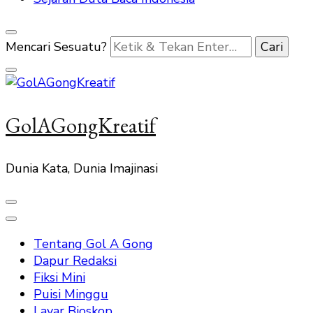
Mencari Sesuatu?
GolAGongKreatif
Dunia Kata, Dunia Imajinasi
Tentang Gol A Gong
Dapur Redaksi
Fiksi Mini
Puisi Minggu
Layar Bioskop