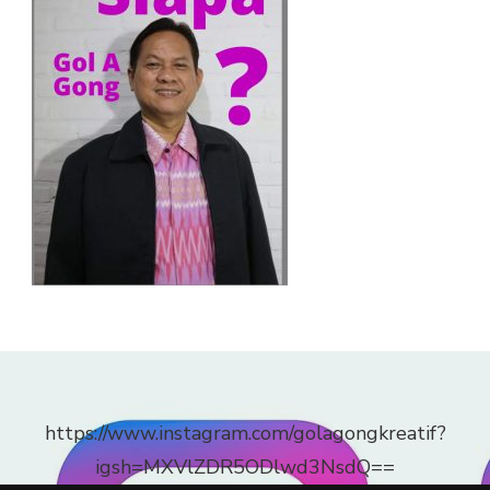
https://www.instagram.com/golagongkreatif?
igsh=MXVlZDR5ODlwd3NsdQ==