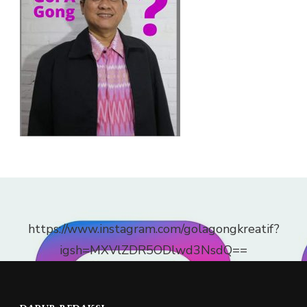
https://www.instagram.com/golagongkreatif?
igsh=MXVlZDR5ODlwd3NsdQ==