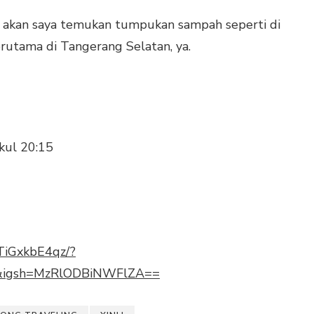
kir akan saya temukan tumpukan sampah seperti di
erutama di Tangerang Selatan, ya.
ukul 20:15
TiGxkbE4qz/?
k&igsh=MzRlODBiNWFlZA==