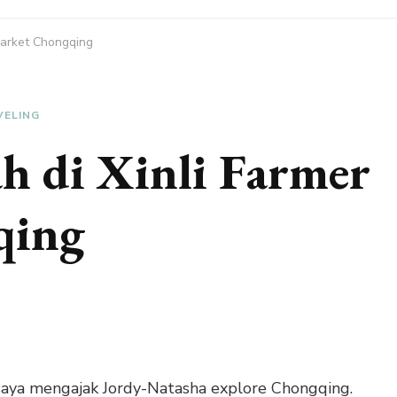
Market Chongqing
VELING
h di Xinli Farmer
qing
 saya mengajak Jordy-Natasha explore Chongqing.