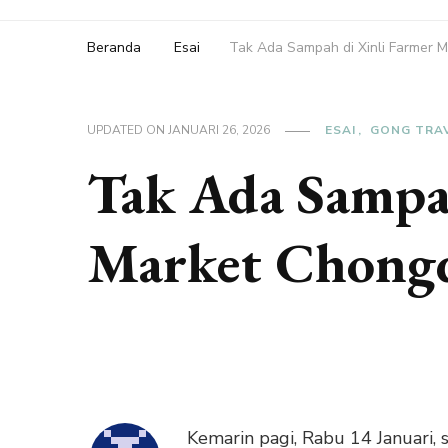
Beranda
Esai
Tak Ada Sampah di Xinli Farmer 
UPDATED ON
JANUARI 26, 2026
ESAI
GONG TRA
Tak Ada Sampa
Market Chong
Kemarin pagi, Rabu 14 Januari,