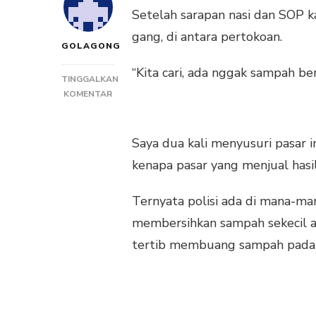
Setelah sarapan nasi dan SOP k
gang, di antara pertokoan.
GOLAGONG
“Kita cari, ada nggak sampah ber
TINGGALKAN
PADA
KOMENTAR
TAK
ADA
SAMPAH
Saya dua kali menyusuri pasar 
DI
kenapa pasar yang menjual hasil 
XINLI
FARMER
MARKET
Ternyata polisi ada di mana-ma
CHONGQING
membersihkan sampah sekecil a
tertib membuang sampah pada