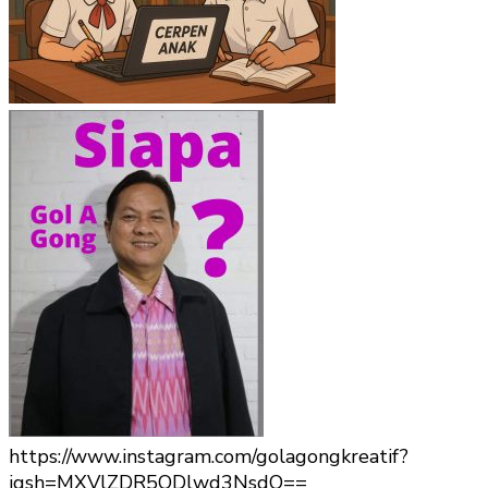
https://www.instagram.com/golagongkreatif?
igsh=MXVlZDR5ODlwd3NsdQ==