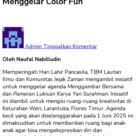
Menggelar Color Fun
pada
TBM
Lautan
Admin
Tinggalkan Komentar
Ilmu
Oleh Naufal Nabilludin
Bersama
Komunitas
Memperingati Hari Lahir Pancasila, TBM Lautan
Jejak
Ilmu dan Komunitas Jejak Zaman mengambil inisiatif
Zaman
untuk menggelar agenda
Menggambar Bersama
Menggelar
dan
Pameran Lukisan Karya Yan Surahman
. Inisiatif
Color
ini diambil untuk mengisi ruang-ruang kreativitas di
Fun
Kelurahan Weri, Larantuka, Flores Timur. Agenda
kecil yang akan diselenggarakan pada 1 Juni 2025 ini
dimaksudkan untuk memberikan ruang bagi anak-
anak agar bisa mengekspresikan diri dan