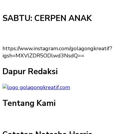
SABTU: CERPEN ANAK
https://www.instagram.com/golagongkreatif?
igsh=MXVlZDR5ODlwd3NsdQ==
Dapur Redaksi
Tentang Kami