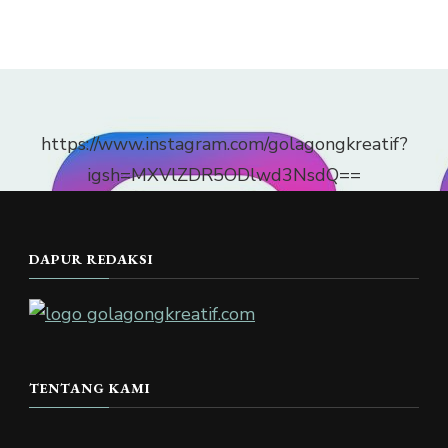
https://www.instagram.com/golagongkreatif?
igsh=MXVlZDR5ODlwd3NsdQ==
DAPUR REDAKSI
TENTANG KAMI