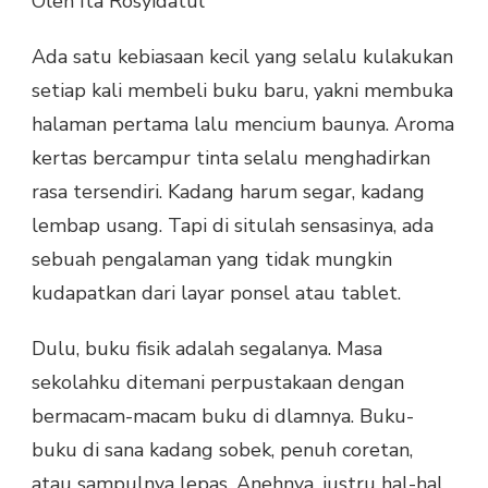
Oleh Ita Rosyidatul
DI
ERA
Ada satu kebiasaan kecil yang selalu kulakukan
E-
BOOK,
setiap kali membeli buku baru, yakni membuka
MASIHKAH
halaman pertama lalu mencium baunya. Aroma
ADA
TEMPAT
kertas bercampur tinta selalu menghadirkan
UNTUK
rasa tersendiri. Kadang harum segar, kadang
AROMA
KERTAS?
lembap usang. Tapi di situlah sensasinya, ada
sebuah pengalaman yang tidak mungkin
kudapatkan dari layar ponsel atau tablet.
Dulu, buku fisik adalah segalanya. Masa
sekolahku ditemani perpustakaan dengan
bermacam-macam buku di dlamnya. Buku-
buku di sana kadang sobek, penuh coretan,
atau sampulnya lepas. Anehnya, justru hal-hal