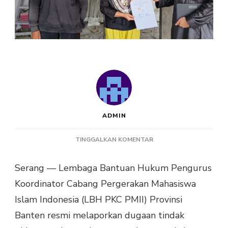
ADMIN
PADA
TINGGALKAN KOMENTAR
DANA
PULUHAN
Serang — Lembaga Bantuan Hukum Pengurus
JUTA
Koordinator Cabang Pergerakan Mahasiswa
RAIB,
PROYEK
Islam Indonesia (LBH PKC PMII) Provinsi
MANGKRAK:
Banten resmi melaporkan dugaan tindak
LBH
PKC