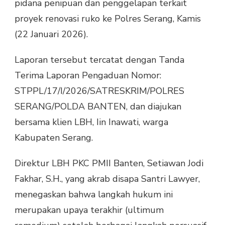
pidana penipuan dan penggelapan terkait
PMII
proyek renovasi ruko ke Polres Serang, Kamis
BANTEN
LAPORKAN
(22 Januari 2026).
MULYADI
MANDOR
Laporan tersebut tercatat dengan Tanda
KE
POLISI
Terima Laporan Pengaduan Nomor:
STPPL/17/I/2026/SATRESKRIM/POLRES
SERANG/POLDA BANTEN, dan diajukan
bersama klien LBH, Iin Inawati, warga
Kabupaten Serang.
Direktur LBH PKC PMII Banten, Setiawan Jodi
Fakhar, S.H., yang akrab disapa Santri Lawyer,
menegaskan bahwa langkah hukum ini
merupakan upaya terakhir (ultimum