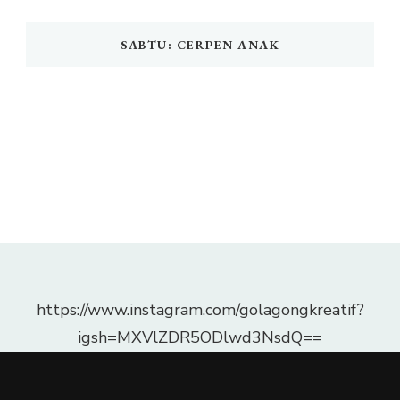
SABTU: CERPEN ANAK
https://www.instagram.com/golagongkreatif?
igsh=MXVlZDR5ODlwd3NsdQ==