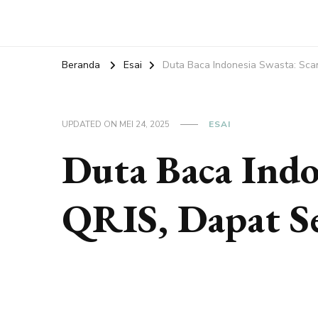
Beranda
Esai
Duta Baca Indonesia Swasta: Sc
UPDATED ON
MEI 24, 2025
ESAI
Duta Baca Indo
QRIS, Dapat S