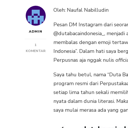
Oleh: Naufal Nabilludin
Pesan DM Instagram dari seorang
ADMIN
@dutabacaindonesia_, menjadi a
membalas dengan emoji tertawa, 
1
Indonesia”. Dalam hati saya be
PADA
KOMENTAR
DUTA
Perpusnas aja nggak nulis
offici
BACA
INDONESIA
Saya tahu betul, nama “Duta Ba
SWASTA:
SCAN
program resmi dari Perpustakaa
QRIS,
setiap lima tahun sekali memil
DAPAT
SELEMPANG
nyata dalam dunia literasi. Mak
saya mulai merasa ada yang ganj