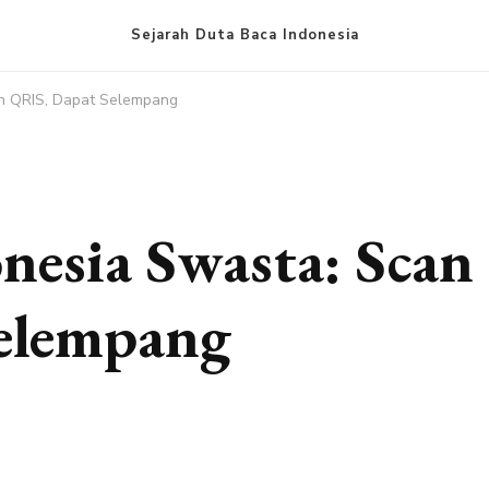
Sejarah Duta Baca Indonesia
an QRIS, Dapat Selempang
nesia Swasta: Scan
elempang