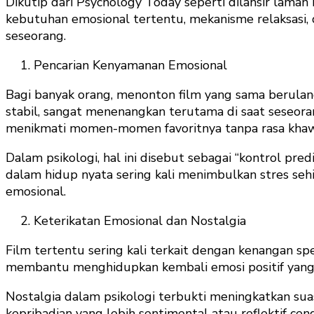
Dikutip dari Psychology Today seperti dilansir lama
kebutuhan emosional tertentu, mekanisme relaksasi, 
seseorang.
Pencarian Kenyamanan Emosional
Bagi banyak orang, menonton film yang sama berulang
stabil, sangat menenangkan terutama di saat seseora
menikmati momen-momen favoritnya tanpa rasa khaw
Dalam psikologi, hal ini disebut sebagai “kontrol pre
dalam hidup nyata sering kali menimbulkan stres s
emosional.
Keterikatan Emosional dan Nostalgia
Film tertentu sering kali terkait dengan kenangan s
membantu menghidupkan kembali emosi positif yang pe
Nostalgia dalam psikologi terbukti meningkatkan suas
kepribadian yang lebih sentimental atau reflektif c