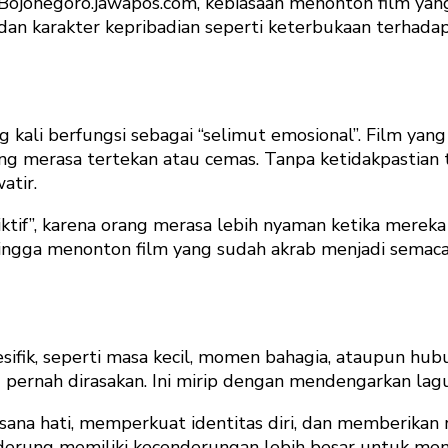
n Bojonegoro.jawapos.com, kebiasaan menonton film yan
dan karakter kepribadian seperti keterbukaan terhada
 kali berfungsi sebagai “selimut emosional”. Film yan
ng merasa tertekan atau cemas. Tanpa ketidakpastian t
atir.
diktif”, karena orang merasa lebih nyaman ketika mereka
ehingga menonton film yang sudah akrab menjadi sem
pesifik, seperti masa kecil, momen bahagia, ataupun h
rnah dirasakan. Ini mirip dengan mendengarkan lagu f
ana hati, memperkuat identitas diri, dan memberikan r
enderung memiliki kecenderungan lebih besar untuk men