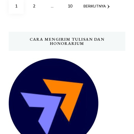
Paginasi
HALAMAN
HALAMAN
HALAMAN
1
2
…
10
BERIKUTNYA
pos
CARA MENGIRIM TULISAN DAN
HONORARIUM