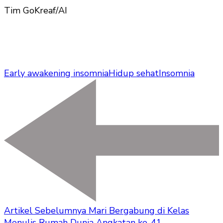
Tim GoKreaf/AI
Early awakening insomnia
Hidup sehat
Insomnia
Artikel Sebelumnya
Mari Bergabung di Kelas
Menulis Rumah Dunia Angkatan ke-41