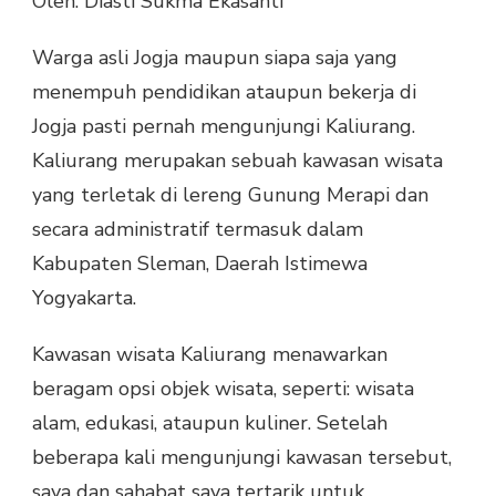
Oleh: Diasti Sukma Ekasanti
DAN
RASA:
Warga asli Jogja maupun siapa saja yang
DARI
RUANG
menempuh pendidikan ataupun bekerja di
LITERASI
Jogja pasti pernah mengunjungi Kaliurang.
KALIURANG
KE
Kaliurang merupakan sebuah kawasan wisata
BEBEK
yang terletak di lereng Gunung Merapi dan
PONDOK
GALIH
secara administratif termasuk dalam
Kabupaten Sleman, Daerah Istimewa
Yogyakarta.
Kawasan wisata Kaliurang menawarkan
beragam opsi objek wisata, seperti: wisata
alam, edukasi, ataupun kuliner. Setelah
beberapa kali mengunjungi kawasan tersebut,
saya dan sahabat saya tertarik untuk