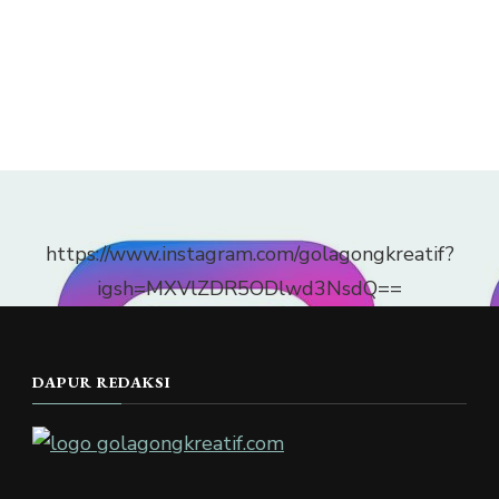
https://www.instagram.com/golagongkreatif?
igsh=MXVlZDR5ODlwd3NsdQ==
DAPUR REDAKSI