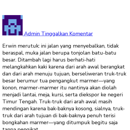
pada
Cerpen
Sabtu:
Admin
Tinggalkan Komentar
Hutan
Erwin merutuk: ini jalan yang menyebalkan, tidak
Larangan
beraspal, muka jalan berupa tonjolan batu-batu
Karya
besar. Ditambah lagi harus berhati-hati
Vera
melangkahkan kaki karena dari arah awal berangkat
Verawati
dan dari arah menuju tujuan, berseliweran truk-truk
besar berumur tua pengangkut marmer—yang
konon, marmer-marmer itu nantinya akan diolah
menjadi lantai, meja, kursi, serta diekspor ke negeri
Timur Tengah. Truk-truk dari arah awal masih
mendingan karena bak-baknya kosong, sialnya, truk-
truk dari arah tujuan di bak-baknya penuh terisi
bongkahan marmer—yang ditumpuk begitu saja
tanpa pengikat.