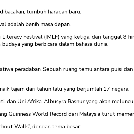
g dibacakan, tumbuh harapan baru.
val adalah benih masa depan.
iteracy Festival (IMLF) yang ketiga, dari tanggal 8 hin
n budaya yang berbicara dalam bahasa dunia.
ristiwa peradaban. Sebuah ruang temu antara puisi dan 
—naik tajam dari tahun lalu yang berjumlah 17 negara.
outi, dan Uni Afrika, Albusyra Basnur yang akan melunc
egang Guinness World Record dari Malaysia turut memeri
thout Walls”, dengan tema besar: