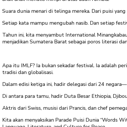
Suara dunia menari di telinga mereka. Dari puisi yan
Setiap kata mampu mengubah nasib. Dan setiap festi
Tahun ini, kita menyambut International Minangkabau L
menjadikan Sumatera Barat sebagai poros literasi da
Apa itu IMLF? Ia bukan sekadar festival. Ia adalah pe
tradisi dan globalisasi.
Dalam edisi ketiga ini, hadir delegasi dari 24 negara
Di antara para tamu, hadir Duta Besar Ethiopia, Djib
Aktris dari Swiss, musisi dari Prancis, dan chef pem
Kita akan menyaksikan Parade Puisi Dunia “Words Wi
Language, Literature, and Culture for Peace,