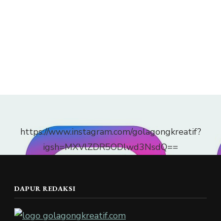
https://www.instagram.com/golagongkreatif?
igsh=MXVlZDR5ODlwd3NsdQ==
DAPUR REDAKSI