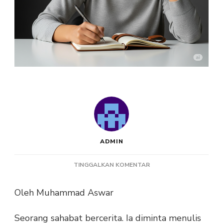
ADMIN
PADA
TINGGALKAN KOMENTAR
APAKAH
AI
Oleh Muhammad Aswar
AKAN
MERUSAK
Seorang sahabat bercerita. Ia diminta menulis
KEPEKAAN