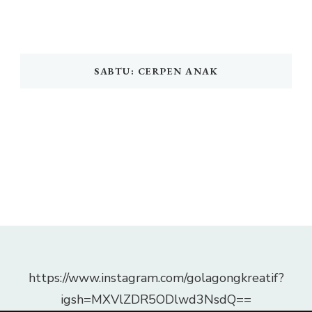
SABTU: CERPEN ANAK
https://www.instagram.com/golagongkreatif?
igsh=MXVlZDR5ODlwd3NsdQ==