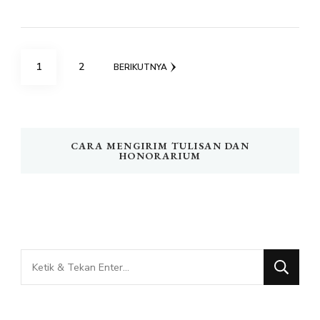
Paginasi
HALAMAN
HALAMAN
1
2
BERIKUTNYA
pos
CARA MENGIRIM TULISAN DAN
HONORARIUM
Mencari
Sesuatu?