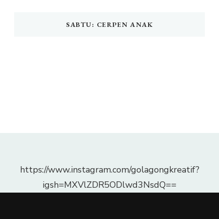
SABTU: CERPEN ANAK
https://www.instagram.com/golagongkreatif?
igsh=MXVlZDR5ODlwd3NsdQ==