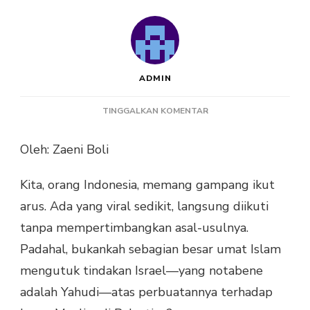
ADMIN
PADA
TINGGALKAN KOMENTAR
TARIAN
PEMANGGIL
Oleh: Zaeni Boli
THR
MIRIP
Kita, orang Indonesia, memang gampang ikut
TARIAN
YAHUDI
arus. Ada yang viral sedikit, langsung diikuti
tanpa mempertimbangkan asal-usulnya.
Padahal, bukankah sebagian besar umat Islam
mengutuk tindakan Israel—yang notabene
adalah Yahudi—atas perbuatannya terhadap