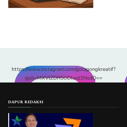
https://www.instagram.com/golagongkreatif?
igsh=MXVlZDR5ODlwd3NsdQ==
DAPUR REDAKSI