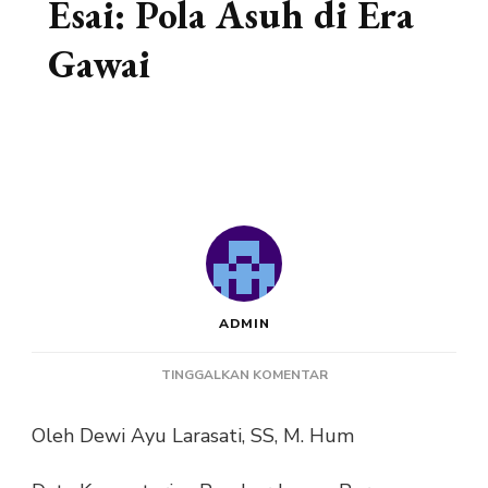
Esai: Pola Asuh di Era
Gawai
ADMIN
PADA
TINGGALKAN KOMENTAR
ESAI:
POLA
Oleh Dewi Ayu Larasati, SS, M. Hum
ASUH
DI