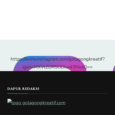
https://www.instagram.com/golagongkreatif?
igsh=MXVlZDR5ODlwd3NsdQ==
DAPUR REDAKSI