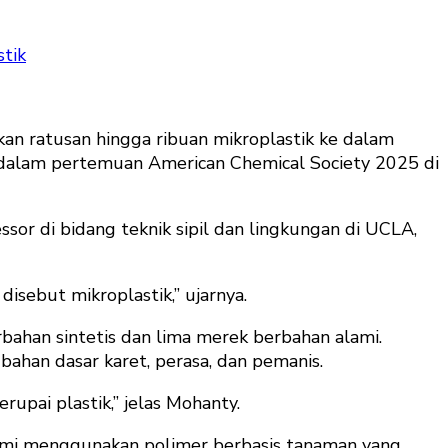
tik
n ratusan hingga ribuan mikroplastik ke dalam
A) dalam pertemuan American Chemical Society 2025 di
ssor di bidang teknik sipil dan lingkungan di UCLA,
disebut mikroplastik,” ujarnya.
rbahan sintetis dan lima merek berbahan alami.
ahan dasar karet, perasa, dan pemanis.
pai plastik,” jelas Mohanty.
alami menggunakan polimer berbasis tanaman yang