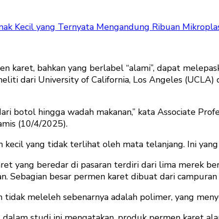
nak Kecil yang Ternyata Mengandung Ribuan Mikroplas
aret, bahkan yang berlabel “alami”, dapat melepaska
eliti dari University of California, Los Angeles (UCL
dari botol hingga wadah makanan,” kata Associate Profe
mis (10/4/2025).
kecil yang tidak terlihat oleh mata telanjang. Ini yang 
ret yang beredar di pasaran terdiri dari lima merek be
 Sebagian besar permen karet dibuat dari campuran b
idak meleleh sebenarnya adalah polimer, yang menyeru
ut dalam studi ini mengatakan, produk permen karet 