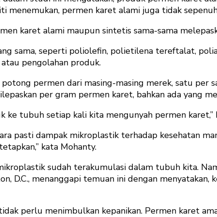
ti menemukan, permen karet alami juga tidak sepenuh
ermen karet alami maupun sintetis sama-sama melepaska
 sama, seperti poliolefin, polietilena tereftalat, pol
n atau pengolahan produk.
h potong permen dari masing-masing merek, satu per 
ik dilepaskan per gram permen karet, bahkan ada yang 
uk ke tubuh setiap kali kita mengunyah permen karet,”
ra pasti dampak mikroplastik terhadap kesehatan man
tetapkan,” kata Mohanty.
ikroplastik sudah terakumulasi dalam tubuh kita. Nam
ton, D.C., menanggapi temuan ini dengan menyatakan, 
 tidak perlu menimbulkan kepanikan. Permen karet aman