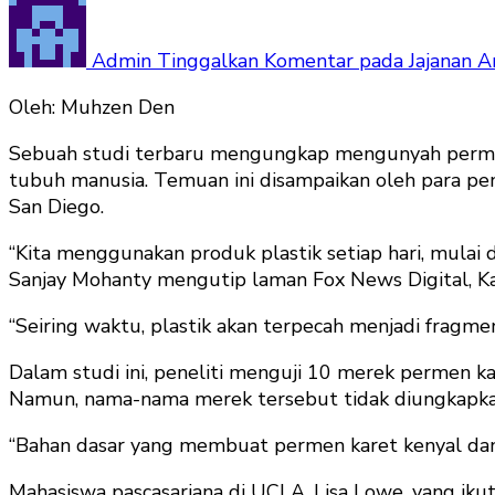
Admin
Tinggalkan Komentar
pada Jajanan A
Oleh: Muhzen Den
Sebuah studi terbaru mengungkap mengunyah permen k
tubuh manusia. Temuan ini disampaikan oleh para pen
San Diego.
“Kita menggunakan produk plastik setiap hari, mulai 
Sanjay Mohanty mengutip laman Fox News Digital, Ka
“Seiring waktu, plastik akan terpecah menjadi fragmen 
Dalam studi ini, peneliti menguji 10 merek permen ka
Namun, nama-nama merek tersebut tidak diungkapkan.
“Bahan dasar yang membuat permen karet kenyal dan t
Mahasiswa pascasarjana di UCLA, Lisa Lowe, yang ik