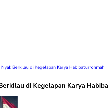
ut Nyak Berkilau di Kegelapan Karya Habibaturrohmah
 Berkilau di Kegelapan Karya Habi