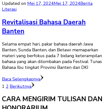
Updated on
Mei 17, 2024
Mei 17, 2024
Berita
Literasi
Revitalisasi Bahasa Daerah
Banten
Selama empat hari, pakar bahasa daerah Jawa
Banten, Sunda Banten, dan Betawi memaparkan
materi yang berfokus pada 7 bidang keterampilan
bahasa yang akan dilombakan pada Festival Tunas
Bahasa Ibu tingkat Provinsi Banten dan DKI
Baca Selengkapnya
Paginasi
Halaman
Halaman
1
2
Berikutnya
pos
CARA MENGIRIM TULISAN DAN
HONORARIUM