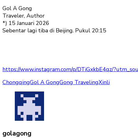
Gol A Gong
Traveler, Author
*) 15 Januari 2026
Sebentar lagi tiba di Beijing. Pukul 20:15
https://www.instagram.com/p/DTiGxkbE4qz/?utm_s
Chongqing
Gol A Gong
Gong Traveling
Xinli
golagong