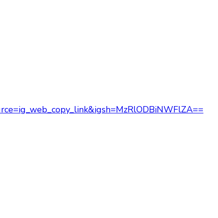
ource=ig_web_copy_link&igsh=MzRlODBiNWFlZA==