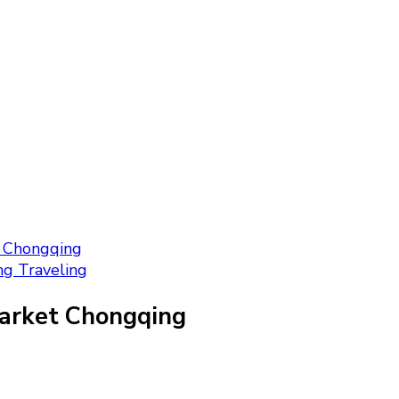
t Chongqing
g Traveling
Market Chongqing