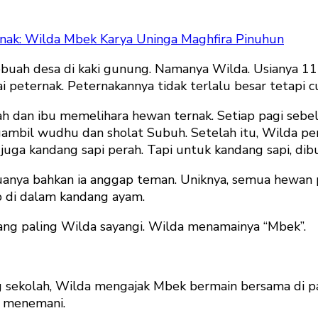
ak: Wilda Mbek Karya Uninga Maghfira Pinuhun
i sebuah desa di kaki gunung. Namanya Wilda. Usianya 
 peternak. Peternakannya tidak terlalu besar tetapi c
ah dan ibu memelihara hewan ternak. Setiap pagi sebe
ngambil wudhu dan sholat Subuh. Setelah itu, Wilda 
uga kandang sapi perah. Tapi untuk kandang sapi, dibu
nya bahkan ia anggap teman. Uniknya, semua hewan p
ap di dalam kandang ayam.
ang paling Wilda sayangi. Wilda menamainya “Mbek”.
ng sekolah, Wilda mengajak Mbek bermain bersama di 
u menemani.