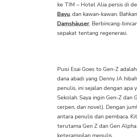
ISMAIL
ke TIM – Hotel Alia persis di
MARZUKI
Bayu
, dan kawan-kawan. Bahka
DAN
Damshäuser
. Berbincang-binca
NONTON
BOLA
sepakat tentang regenerasi.
PIALA
AFF
2024
Puisi Esai Goes to Gen-Z adala
dana abadi yang Denny JA hiba
penulis, ini sejalan dengan apa
Sekolah. Saya ingin Gen-Z dan G
cerpen, dan novel). Dengan jum
antara penulis dan pembaca. Kit
terutama Gen Z dan Gen Alpha y
keterampilan menulis.