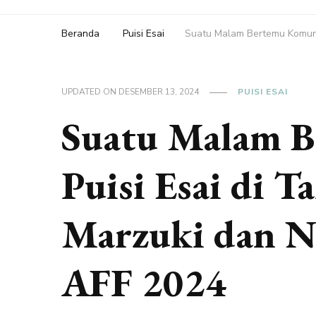
Beranda
Puisi Esai
Suatu Malam Bertemu Komunit
UPDATED ON
DESEMBER 13, 2024
PUISI ESAI
Suatu Malam B
Puisi Esai di T
Marzuki dan No
AFF 2024