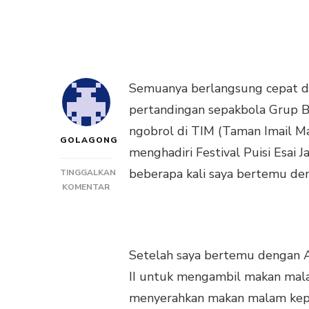
Semuanya berlangsung cepat d
pertandingan sepakbola Grup B 
ngobrol di TIM (Taman Imail M
GOLAGONG
menghadiri Festival Puisi Esai J
beberapa kali saya bertemu de
TINGGALKAN
PADA
KOMENTAR
SUATU
MALAM
BERTEMU
KOMUNITAS
Setelah saya bertemu dengan Ame
PUISI
ESAI
II untuk mengambil makan mal
DI
menyerahkan makan malam kepad
TAMAN