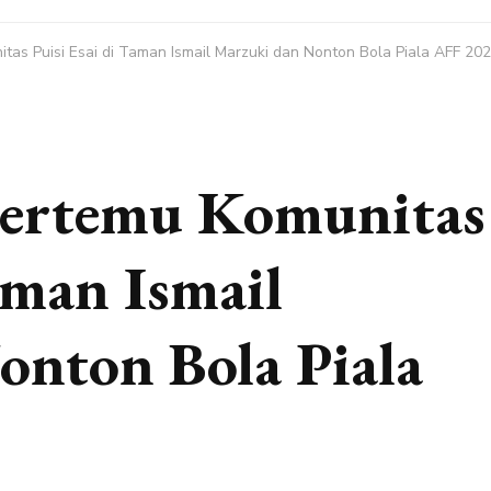
as Puisi Esai di Taman Ismail Marzuki dan Nonton Bola Piala AFF 20
ertemu Komunitas
aman Ismail
nton Bola Piala