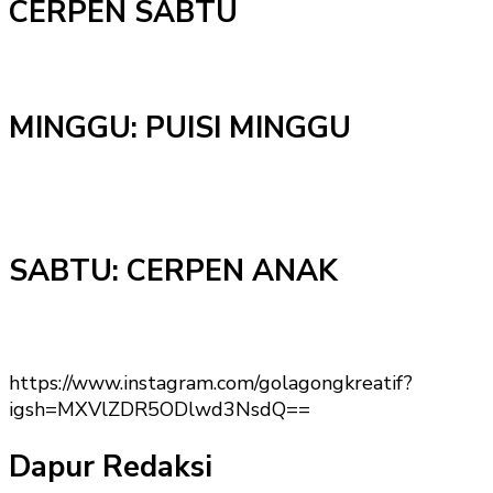
CERPEN SABTU
MINGGU: PUISI MINGGU
SABTU: CERPEN ANAK
https://www.instagram.com/golagongkreatif?
igsh=MXVlZDR5ODlwd3NsdQ==
Dapur Redaksi