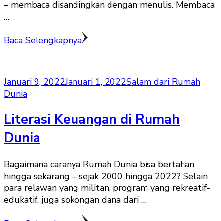
– membaca disandingkan dengan menulis. Membaca
…
Baca Selengkapnya
Januari 9, 2022
Januari 1, 2022
Salam dari Rumah
Dunia
Literasi Keuangan di Rumah
Dunia
Bagaimana caranya Rumah Dunia bisa bertahan
hingga sekarang – sejak 2000 hingga 2022? Selain
para relawan yang militan, program yang rekreatif-
edukatif, juga sokongan dana dari …