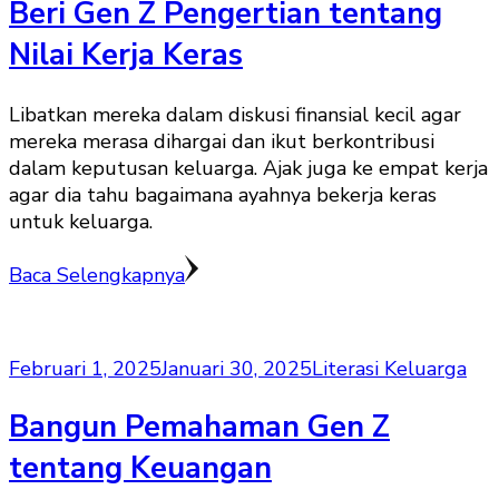
Beri Gen Z Pengertian tentang
Nilai Kerja Keras
Libatkan mereka dalam diskusi finansial kecil agar
mereka merasa dihargai dan ikut berkontribusi
dalam keputusan keluarga. Ajak juga ke empat kerja
agar dia tahu bagaimana ayahnya bekerja keras
untuk keluarga.
Baca Selengkapnya
Februari 1, 2025
Januari 30, 2025
Literasi Keluarga
Bangun Pemahaman Gen Z
tentang Keuangan