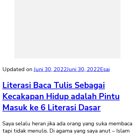
Updated on
Juni 30, 2022
Juni 30, 2022
Esai
Literasi Baca Tulis Sebagai
Kecakapan Hidup adalah Pintu
Masuk ke 6 Literasi Dasar
Saya selalu heran jika ada orang yang suka membaca
tapi tidak menulis. Di agama yang saya anut – Islam