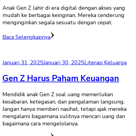
Anak Gen Z lahir di era digital dengan akses yang
mudah ke berbagai keinginan. Mereka cenderung
menginginkan segala sesuatu dengan cepat.
Baca Selengkapnya
Januari 31, 2025
Januari 30, 2025
Literasi Keluarga
Gen Z Harus Paham Keuangan
Mendidik anak Gen Z soal uang memerlukan
kesabaran, ketegasan, dan pengalaman langsung.
Jangan hanya memberi nasihat, tetapi ajak mereka
mengalami bagaimana sulitnya mencari uang dan
bagaimana cara mengelolanya.