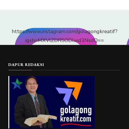
https://www.instagram.com/golagongkreatif?
igsh=MXVlZDR5ODlwd3NsdQ==
DAPUR REDAKSI