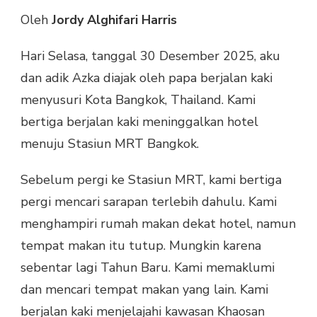
3
Oleh
Jordy Alghifari Harris
DI
THAILAND:
Hari Selasa, tanggal 30 Desember 2025, aku
MENYUSURI
BANGKOK
dan adik Azka diajak oleh papa berjalan kaki
HINGGA
menyusuri Kota Bangkok, Thailand. Kami
WAT
PHAKNAM
bertiga berjalan kaki meninggalkan hotel
menuju Stasiun MRT Bangkok.
Sebelum pergi ke Stasiun MRT, kami bertiga
pergi mencari sarapan terlebih dahulu. Kami
menghampiri rumah makan dekat hotel, namun
tempat makan itu tutup. Mungkin karena
sebentar lagi Tahun Baru. Kami memaklumi
dan mencari tempat makan yang lain. Kami
berjalan kaki menjelajahi kawasan Khaosan