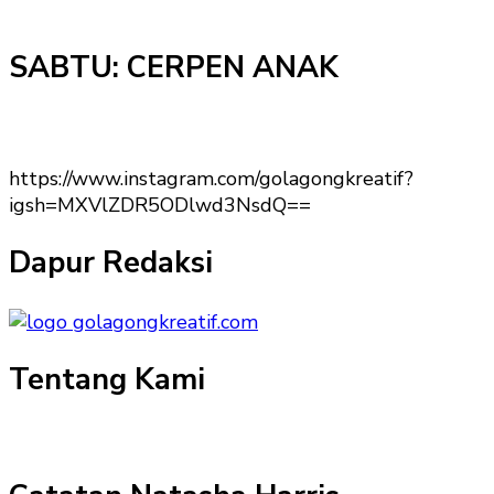
SABTU: CERPEN ANAK
https://www.instagram.com/golagongkreatif?
igsh=MXVlZDR5ODlwd3NsdQ==
Dapur Redaksi
Tentang Kami