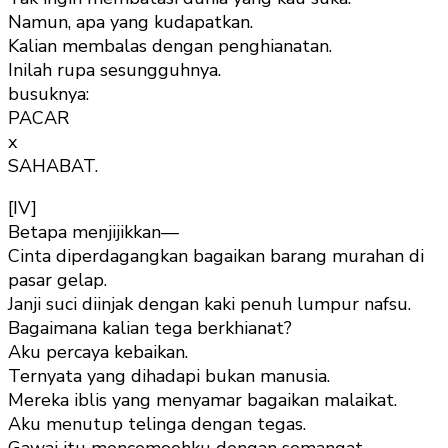
Namun, apa yang kudapatkan.
Kalian membalas dengan penghianatan.
Inilah rupa sesungguhnya.
busuknya:
PACAR
x
SAHABAT.
[IV]
Betapa menjijikkan—
Cinta diperdagangkan bagaikan barang murahan di
pasar gelap.
Janji suci diinjak dengan kaki penuh lumpur nafsu.
Bagaimana kalian tega berkhianat?
Aku percaya kebaikan.
Ternyata yang dihadapi bukan manusia.
Mereka iblis yang menyamar bagaikan malaikat.
Aku menutup telinga dengan tegas.
Gawai itu mencemoohku dengan semangat.