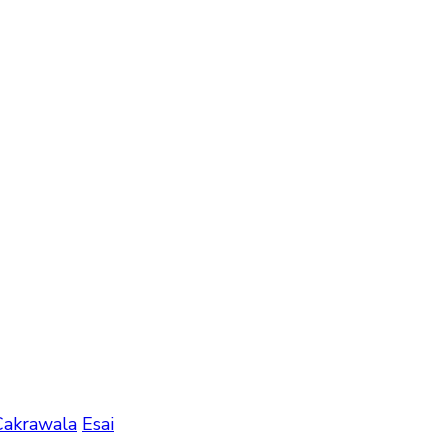
Cakrawala
Esai