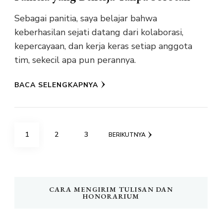
Sebagai panitia, saya belajar bahwa
keberhasilan sejati datang dari kolaborasi,
kepercayaan, dan kerja keras setiap anggota
tim, sekecil apa pun perannya.
BACA SELENGKAPNYA
Paginasi
HALAMAN
HALAMAN
HALAMAN
1
2
3
BERIKUTNYA
pos
CARA MENGIRIM TULISAN DAN
HONORARIUM