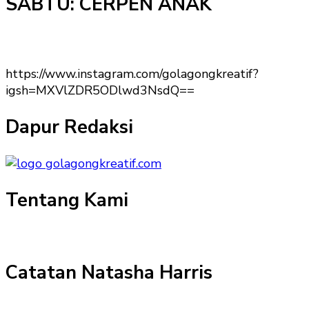
SABTU: CERPEN ANAK
https://www.instagram.com/golagongkreatif?
igsh=MXVlZDR5ODlwd3NsdQ==
Dapur Redaksi
Tentang Kami
Catatan Natasha Harris