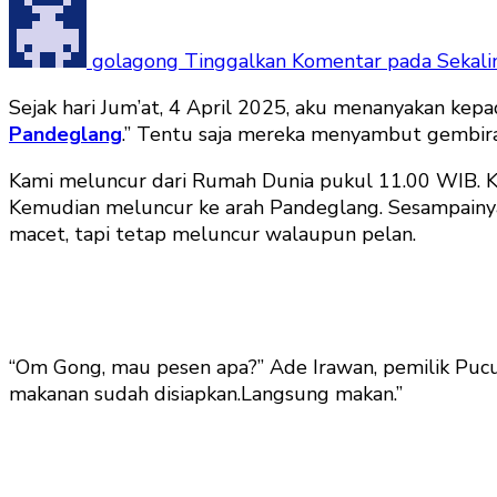
golagong
Tinggalkan Komentar
pada Sekali
Sejak hari Jum’at, 4 April 2025, aku menanyakan kepa
Pandeglang
.” Tentu saja mereka menyambut gembira
Kami meluncur dari Rumah Dunia pukul 11.00 WIB. K
Kemudian meluncur ke arah Pandeglang. Sesampainya 
macet, tapi tetap meluncur walaupun pelan.
“Om Gong, mau pesen apa?” Ade Irawan, pemilik Puc
makanan sudah disiapkan.Langsung makan.”