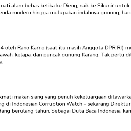
ti alam bebas ketika ke Dieng, naik ke Sikunir untuk 
-benda modern hingga melupakan indahnya gunung, ha
 oleh Rano Karno (saat itu masih Anggota DPR RI) m
h, kelapa, dan puncak gunung Karang. Tak perlu diluk
a.
nikmati makan siang yang penuh kekeluargaan ditawark
ng di Indonesian Corruption Watch – sekarang Direktu
ang berulang tahun. Sebagai Duta Baca Indonesia, kam